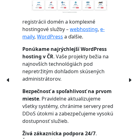
registrácii domén a komplexné
hostingové služby –
webhosting
,
e-
maily
,
WordPress
a ďalšie.
Ponúkame najrýchlejší WordPress
hosting v ČR
. Vaše projekty bežia na
najnovších technológiách pod
nepretržitým dohľadom skúsených
administrátorov.
Bezpečnosť a spoľahlivosť na prvom
mieste
. Pravidelne aktualizujeme
všetky systémy, chránime servery pred
DDoS útokmi a zabezpečujeme vysokú
dostupnosť služieb.
Živá zákaznícka podpora 24/7
.