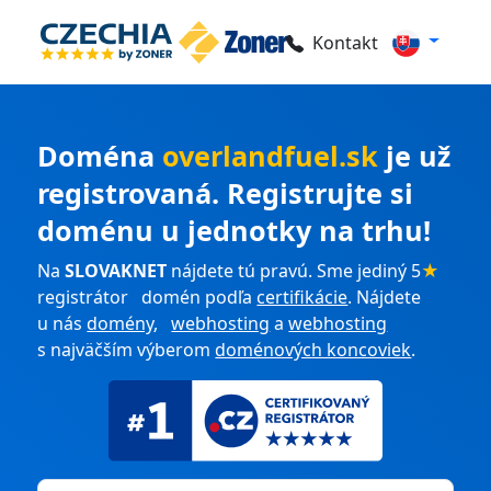
Kontakt
Doména
overlandfuel.sk
je už
registrovaná. Registrujte si
doménu u jednotky na trhu!
Na
SLOVAKNET
nájdete tú pravú. Sme jediný 5
★
registrátor domén podľa
certifikácie
. Nájdete
u nás
domény
,
webhosting
a
webhosting
s najväčším výberom
doménových koncoviek
.