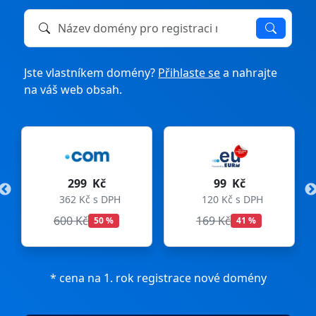
Název domény k registraci nebo převodu
Jste vlastníkem domény?
Přihlaste se
a nahrajte
na váš web obsah.
99 Kč
275 Kč
DPH
120 Kč s DPH
333 Kč s DPH
169 Kč
299 Kč
%
41 %
8 %
* cena na 1. rok registrace nové domény