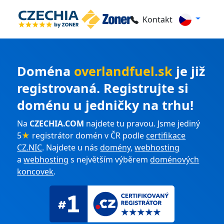
Kontakt
Doména
overlandfuel.sk
je již
registrovaná. Registrujte si
doménu u jedničky na trhu!
Na
CZECHIA.COM
najdete tu pravou. Jsme jediný
5
★
registrátor domén v ČR podle
certifikace
CZ.NIC
. Najdete u nás
domény
,
webhosting
a
webhosting
s největším výběrem
doménových
koncovek
.